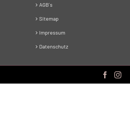
AGB´s
Sitemap
Impressum
Datenschutz
Facebo
In