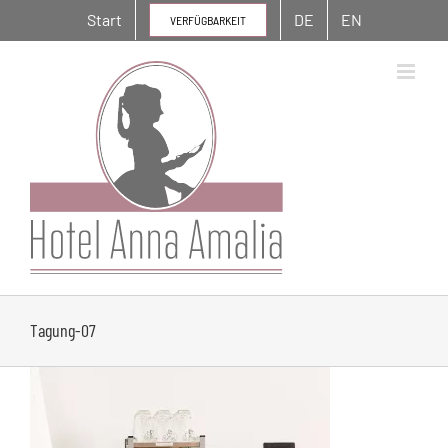
Zum
Start
DE
EN
VERFÜGBARKEIT
Inhalt
springen
Tagung-07