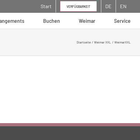
Start
DE
EN
VERFÜGBARKEIT
rangements
Buchen
Weimar
Service
Startseite
Weimar XXL
WeimarXXL